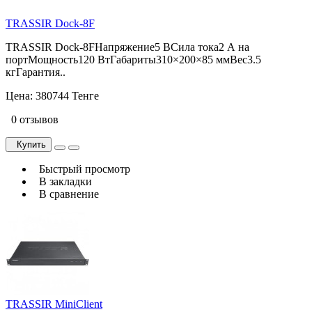
TRASSIR Dock-8F
TRASSIR Dock-8FНапряжение5 ВСила тока2 А на
портМощность120 ВтГабариты310×200×85 ммВес3.5
кгГарантия..
Цена:
380744 Тенге
0 отзывов
Купить
Быстрый просмотр
В закладки
В сравнение
TRASSIR MiniClient