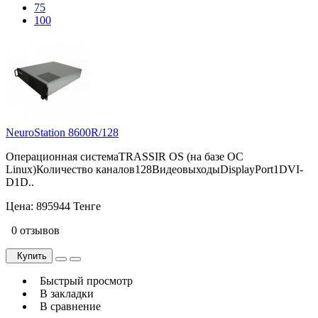
75
100
NeuroStation 8600R/128
Операционная системаTRASSIR OS (на базе ОС
Linux)Количество каналов128ВидеовыходыDisplayPort1DVI-
D1D..
Цена:
895944 Тенге
0 отзывов
Купить
Быстрый просмотр
В закладки
В сравнение