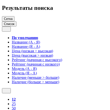
Результаты поиска
Сетка
Список
По умолчанию
Название (А - Я)
Название (Я - А)
Цена (низкая > высокая)
Цена (высокая > низкая)
Рейтинг (начиная с высокого)
Рейтинг (начиная с низкого)
Модель (А - Я)
Модель (Я - А)
Наличие (меньше > больше)
Наличие (больше > меньше)
12
25
50