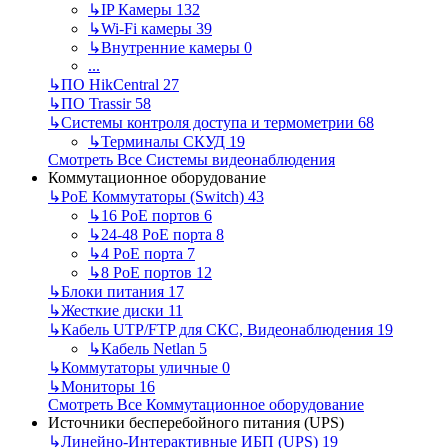
↳
IP Камеры
132
↳
Wi-Fi камеры
39
↳
Внутренние камеры
0
...
↳
ПО HikCentral
27
↳
ПО Trassir
58
↳
Системы контроля доступа и термометрии
68
↳
Терминалы СКУД
19
Смотреть Все Системы видеонаблюдения
Коммутационное оборудование
↳
PoE Коммутаторы (Switch)
43
↳
16 PoE портов
6
↳
24-48 PoE порта
8
↳
4 PoE порта
7
↳
8 PoE портов
12
↳
Блоки питания
17
↳
Жесткие диски
11
↳
Кабель UTP/FTP для СКС, Видеонаблюдения
19
↳
Кабель Netlan
5
↳
Коммутаторы уличные
0
↳
Мониторы
16
Смотреть Все Коммутационное оборудование
Источники бесперебойного питания (UPS)
↳
Линейно-Интерактивные ИБП (UPS)
19