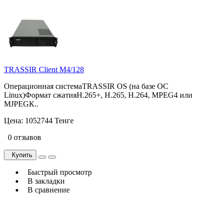
TRASSIR Client M4/128
Операционная системаTRASSIR OS (на базе ОС
Linux)Формат сжатияН.265+, Н.265, Н.264, MPEG4 или
MJPEGК..
Цена:
1052744 Тенге
0 отзывов
Купить
Быстрый просмотр
В закладки
В сравнение