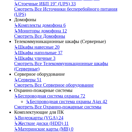
↳
Стоечные ИБП 19" (UPS)
33
Смотреть Все Источники бесперебойного питания
(UPS)
Домофоны
↳
Комплекты домофона
6
↳
Мониторы домофона
12
Смотреть Все Домофоны
Телекоммуникационные шкафы (Серверные)
↳
Шкафы навесные
20
↳
Шкафы напольные
37
↳
Шкафы уличные
3
Смотреть Все Телекоммуникационные шкафы
(Серверные)
Серверное оборудование
↳
Серверы
51
Смотреть Все Серверное оборудование
Охранно-пожарные системы
↳
Беспроводная система охраны
72
↳
Беспроводная система охраны Ajax
42
Смотреть Все Охранно-пожарные системы
Комплектующие для ПК
↳
Видеокарты (VGA)
24
↳
Жесткие диски (HDD)
11
↳
Материнские карты (MB)
0