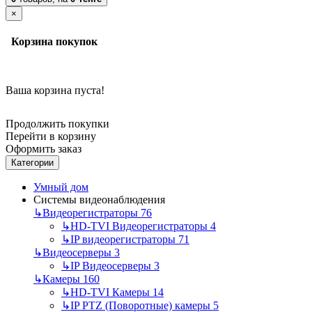
×
Корзина покупок
Ваша корзина пуста!
Продолжить покупки
Перейти в корзину
Оформить заказ
Категории
Умный дом
Системы видеонаблюдения
↳
Видеорегистраторы
76
↳
HD-TVI Видеорегистраторы
4
↳
IP видеорегистраторы
71
↳
Видеосерверы
3
↳
IP Видеосерверы
3
↳
Камеры
160
↳
HD-TVI Камеры
14
↳
IP PTZ (Поворотные) камеры
5