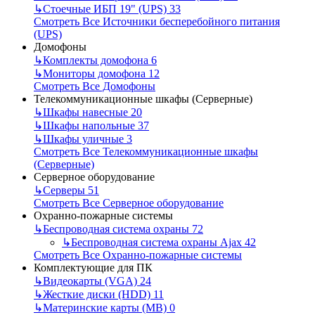
↳
Стоечные ИБП 19" (UPS)
33
Смотреть Все Источники бесперебойного питания
(UPS)
Домофоны
↳
Комплекты домофона
6
↳
Мониторы домофона
12
Смотреть Все Домофоны
Телекоммуникационные шкафы (Серверные)
↳
Шкафы навесные
20
↳
Шкафы напольные
37
↳
Шкафы уличные
3
Смотреть Все Телекоммуникационные шкафы
(Серверные)
Серверное оборудование
↳
Серверы
51
Смотреть Все Серверное оборудование
Охранно-пожарные системы
↳
Беспроводная система охраны
72
↳
Беспроводная система охраны Ajax
42
Смотреть Все Охранно-пожарные системы
Комплектующие для ПК
↳
Видеокарты (VGA)
24
↳
Жесткие диски (HDD)
11
↳
Материнские карты (MB)
0