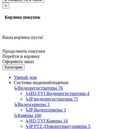
×
Корзина покупок
Ваша корзина пуста!
Продолжить покупки
Перейти в корзину
Оформить заказ
Категории
Умный дом
Системы видеонаблюдения
↳
Видеорегистраторы
76
↳
HD-TVI Видеорегистраторы
4
↳
IP видеорегистраторы
71
↳
Видеосерверы
3
↳
IP Видеосерверы
3
↳
Камеры
160
↳
HD-TVI Камеры
14
↳
IP PTZ (Поворотные) камеры
5