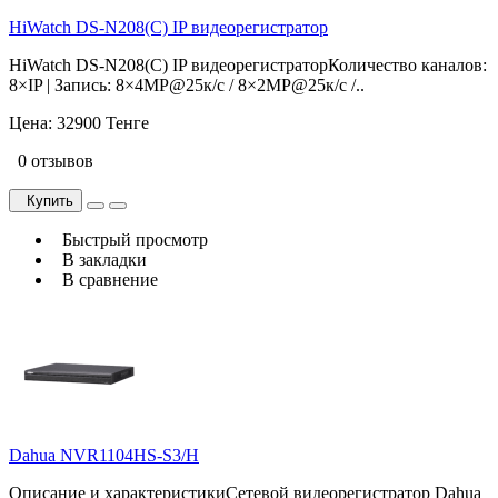
HiWatch DS-N208(C) IP видеорегистратор
HiWatch DS-N208(C) IP видеорегистраторКоличество каналов:
8×IP | Запись: 8×4MP@25к/с / 8×2MP@25к/с /..
Цена:
32900 Тенге
0 отзывов
Купить
Быстрый просмотр
В закладки
В сравнение
Dahua NVR1104HS-S3/H
Описание и характеристикиСетевой видеорегистратор Dahua