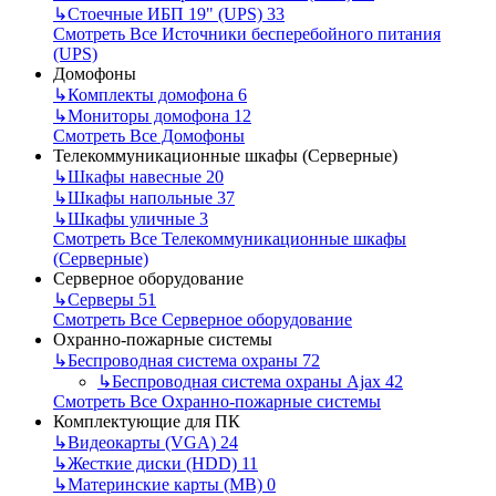
↳
Стоечные ИБП 19" (UPS)
33
Смотреть Все Источники бесперебойного питания
(UPS)
Домофоны
↳
Комплекты домофона
6
↳
Мониторы домофона
12
Смотреть Все Домофоны
Телекоммуникационные шкафы (Серверные)
↳
Шкафы навесные
20
↳
Шкафы напольные
37
↳
Шкафы уличные
3
Смотреть Все Телекоммуникационные шкафы
(Серверные)
Серверное оборудование
↳
Серверы
51
Смотреть Все Серверное оборудование
Охранно-пожарные системы
↳
Беспроводная система охраны
72
↳
Беспроводная система охраны Ajax
42
Смотреть Все Охранно-пожарные системы
Комплектующие для ПК
↳
Видеокарты (VGA)
24
↳
Жесткие диски (HDD)
11
↳
Материнские карты (MB)
0