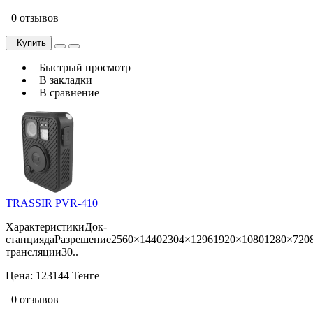
0 отзывов
Купить
Быстрый просмотр
В закладки
В сравнение
TRASSIR PVR-410
ХарактеристикиДок-
станциядаРазрешение2560×14402304×12961920×10801280×720
трансляции30..
Цена:
123144 Тенге
0 отзывов