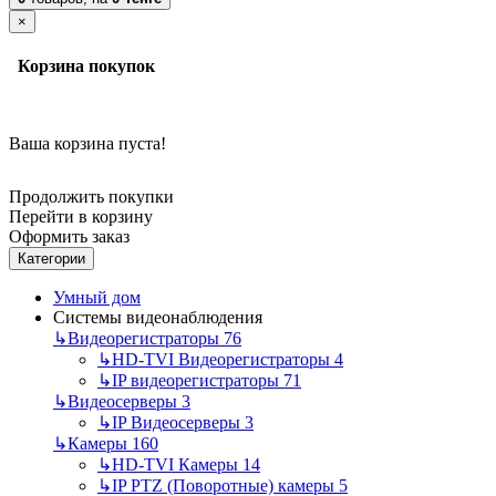
×
Корзина покупок
Ваша корзина пуста!
Продолжить покупки
Перейти в корзину
Оформить заказ
Категории
Умный дом
Системы видеонаблюдения
↳
Видеорегистраторы
76
↳
HD-TVI Видеорегистраторы
4
↳
IP видеорегистраторы
71
↳
Видеосерверы
3
↳
IP Видеосерверы
3
↳
Камеры
160
↳
HD-TVI Камеры
14
↳
IP PTZ (Поворотные) камеры
5