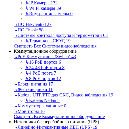
↳
IP Камеры
132
↳
Wi-Fi камеры
39
↳
Внутренние камеры
0
...
↳
ПО HikCentral
27
↳
ПО Trassir
58
↳
Системы контроля доступа и термометрии
68
↳
Терминалы СКУД
19
Смотреть Все Системы видеонаблюдения
Коммутационное оборудование
↳
PoE Коммутаторы (Switch)
43
↳
16 PoE портов
6
↳
24-48 PoE порта
8
↳
4 PoE порта
7
↳
8 PoE портов
12
↳
Блоки питания
17
↳
Жесткие диски
11
↳
Кабель UTP/FTP для СКС, Видеонаблюдения
19
↳
Кабель Netlan
5
↳
Коммутаторы уличные
0
↳
Мониторы
16
Смотреть Все Коммутационное оборудование
Источники бесперебойного питания (UPS)
↳
Линейно-Интерактивные ИБП (UPS)
19