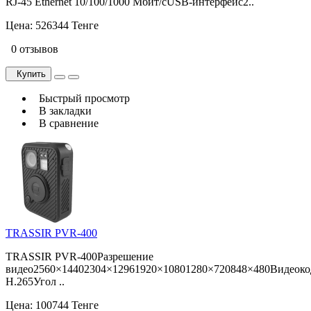
RJ-45 Ethernet 10/100/1000 Мбит/сUSB-интерфейс2..
Цена:
526344 Тенге
0 отзывов
Купить
Быстрый просмотр
В закладки
В сравнение
TRASSIR PVR-400
TRASSIR PVR-400Разрешение
видео2560×14402304×12961920×10801280×720848×480Видеоко
H.265Угол ..
Цена:
100744 Тенге