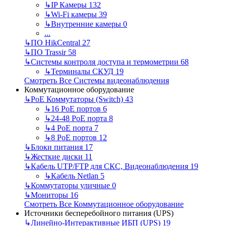
↳
IP Камеры
132
↳
Wi-Fi камеры
39
↳
Внутренние камеры
0
...
↳
ПО HikCentral
27
↳
ПО Trassir
58
↳
Системы контроля доступа и термометрии
68
↳
Терминалы СКУД
19
Смотреть Все Системы видеонаблюдения
Коммутационное оборудование
↳
PoE Коммутаторы (Switch)
43
↳
16 PoE портов
6
↳
24-48 PoE порта
8
↳
4 PoE порта
7
↳
8 PoE портов
12
↳
Блоки питания
17
↳
Жесткие диски
11
↳
Кабель UTP/FTP для СКС, Видеонаблюдения
19
↳
Кабель Netlan
5
↳
Коммутаторы уличные
0
↳
Мониторы
16
Смотреть Все Коммутационное оборудование
Источники бесперебойного питания (UPS)
↳
Линейно-Интерактивные ИБП (UPS)
19