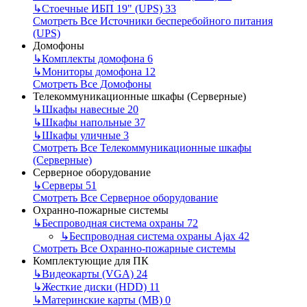
↳
Стоечные ИБП 19" (UPS)
33
Смотреть Все Источники бесперебойного питания
(UPS)
Домофоны
↳
Комплекты домофона
6
↳
Мониторы домофона
12
Смотреть Все Домофоны
Телекоммуникационные шкафы (Серверные)
↳
Шкафы навесные
20
↳
Шкафы напольные
37
↳
Шкафы уличные
3
Смотреть Все Телекоммуникационные шкафы
(Серверные)
Серверное оборудование
↳
Серверы
51
Смотреть Все Серверное оборудование
Охранно-пожарные системы
↳
Беспроводная система охраны
72
↳
Беспроводная система охраны Ajax
42
Смотреть Все Охранно-пожарные системы
Комплектующие для ПК
↳
Видеокарты (VGA)
24
↳
Жесткие диски (HDD)
11
↳
Материнские карты (MB)
0