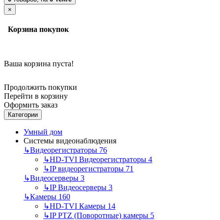
×
Корзина покупок
Ваша корзина пуста!
Продолжить покупки
Перейти в корзину
Оформить заказ
Категории
Умный дом
Системы видеонаблюдения
↳
Видеорегистраторы
76
↳
HD-TVI Видеорегистраторы
4
↳
IP видеорегистраторы
71
↳
Видеосерверы
3
↳
IP Видеосерверы
3
↳
Камеры
160
↳
HD-TVI Камеры
14
↳
IP PTZ (Поворотные) камеры
5