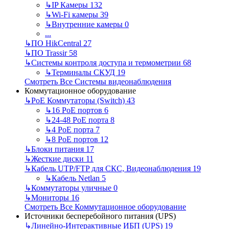
↳
IP Камеры
132
↳
Wi-Fi камеры
39
↳
Внутренние камеры
0
...
↳
ПО HikCentral
27
↳
ПО Trassir
58
↳
Системы контроля доступа и термометрии
68
↳
Терминалы СКУД
19
Смотреть Все Системы видеонаблюдения
Коммутационное оборудование
↳
PoE Коммутаторы (Switch)
43
↳
16 PoE портов
6
↳
24-48 PoE порта
8
↳
4 PoE порта
7
↳
8 PoE портов
12
↳
Блоки питания
17
↳
Жесткие диски
11
↳
Кабель UTP/FTP для СКС, Видеонаблюдения
19
↳
Кабель Netlan
5
↳
Коммутаторы уличные
0
↳
Мониторы
16
Смотреть Все Коммутационное оборудование
Источники бесперебойного питания (UPS)
↳
Линейно-Интерактивные ИБП (UPS)
19