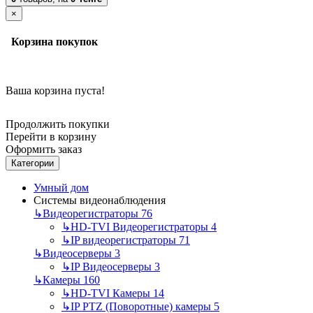
×
Корзина покупок
Ваша корзина пуста!
Продолжить покупки
Перейти в корзину
Оформить заказ
Категории
Умный дом
Системы видеонаблюдения
↳
Видеорегистраторы
76
↳
HD-TVI Видеорегистраторы
4
↳
IP видеорегистраторы
71
↳
Видеосерверы
3
↳
IP Видеосерверы
3
↳
Камеры
160
↳
HD-TVI Камеры
14
↳
IP PTZ (Поворотные) камеры
5