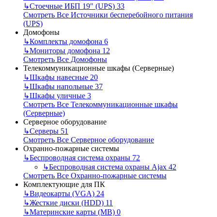
↳
Стоечные ИБП 19" (UPS)
33
Смотреть Все Источники бесперебойного питания
(UPS)
Домофоны
↳
Комплекты домофона
6
↳
Мониторы домофона
12
Смотреть Все Домофоны
Телекоммуникационные шкафы (Серверные)
↳
Шкафы навесные
20
↳
Шкафы напольные
37
↳
Шкафы уличные
3
Смотреть Все Телекоммуникационные шкафы
(Серверные)
Серверное оборудование
↳
Серверы
51
Смотреть Все Серверное оборудование
Охранно-пожарные системы
↳
Беспроводная система охраны
72
↳
Беспроводная система охраны Ajax
42
Смотреть Все Охранно-пожарные системы
Комплектующие для ПК
↳
Видеокарты (VGA)
24
↳
Жесткие диски (HDD)
11
↳
Материнские карты (MB)
0